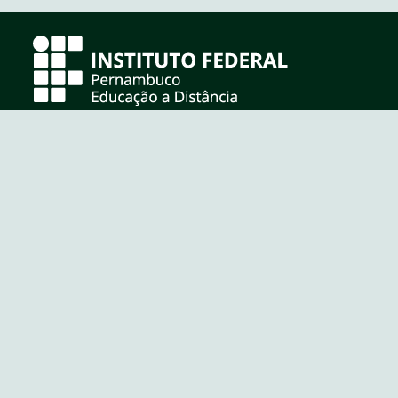
Praça Ministro João Gonçalves de Souza, S/N - Anexo
SUDENE
Você ainda não se identificou. (
Acessar
)
Página inicial
https://www.ifpe.edu.br/campus/ead
(81) 3878-2130
https://www.youtube.com/c/DEaDIFPE_EaD
https://www.instagram.com/ifpe_ead
https://www.ifpe.edu.br/campus/ead
https://suporte.ead.ifpe.edu.br
Requerimento Online
Português - Brasil ‎(pt_br)‎
English ‎(en)‎
Português - Brasil ‎(pt_br)‎