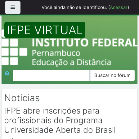
Painel lateral
Você ainda não se identificou. (
Acessar
)
Ir para o conteúdo principal
IFPE VIRTUAL
Página inicial
Páginas do site
Notícias
IFPE abre inscrições para profissionais do
Programa Universidade Aberta do Brasil
Buscar
Buscar no fórum
Notícias
IFPE abre inscrições para
profissionais do Programa
Universidade Aberta do Brasil